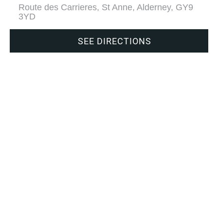
Route des Carrieres, St Anne, Alderney, GY9
3YD
SEE DIRECTIONS